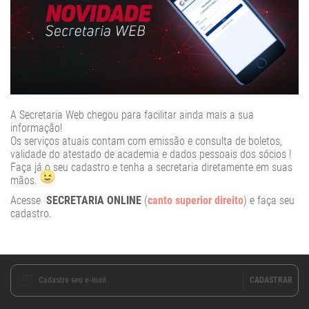
A Secretaria Web chegou para facilitar ainda mais a sua
informação!
Os serviços atuais contam com emissão e consulta de boletos,
validade do atestado de academia e dados pessoais dos sócios !
Faça já o seu cadastro e tenha a secretaria diretamente em suas
mãos.
Acesse
SECRETARIA ONLINE
(
canto superior direito
) e faça seu
cadastro.