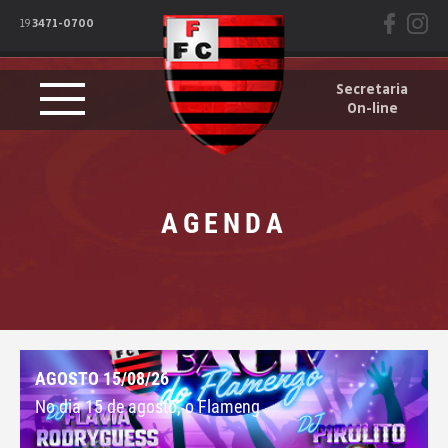
19
3471-0700
Secretaria
On-line
AGENDA
AGOSTO 15/08/26
No dia 15 de agosto, o Flameng