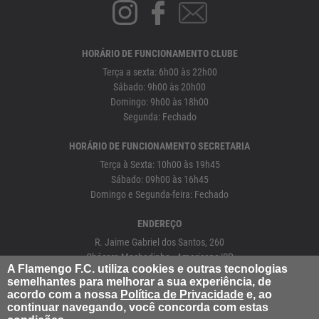
HORÁRIO DE FUNCIONAMENTO CLUBE
Terça a sexta: 6h00 às 22h00
Sábado: 9h00 às 20h00
Domingo: 9h00 às 18h00
Segunda: Fechado
HORÁRIO DE FUNCIONAMENTO SECRETARIA
Terça à Sexta: 10h00 às 19h45
Sábado: 09h00 às 16h45
Domingo e Segunda-feira: Fechado
ENDEREÇO
R. Jaime Gabriel dos Santos, 260
Chácara Machadinho - Americana/SP
A Flamengo F.C. utiliza cookies e outras tecnologias
semelhantes para melhorar a sua experiência, de
19
3471-0700
acordo com a nossa
Política de Privacidade
e, ao
continuar navegando, você concorda com estas