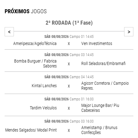
PRÓXIMOS
JOGOS
2ª RODADA (1ª Fase)
<
>
SÁB 08/08/2026
Campo 01 14:45
x
int
Ameripesca/AgeloTécnica
Ven Investimentos
SÁB 08/08/2026
Campo 03 14:45
Bomba Burguer / Fabrica
x
m
Roll Seladoras/Embramafi
E
Sabores
SÁB 08/08/2026
Campo 04 14:45
Agicorr Corretora / Campoio
x
Kintal Lanches
Repres.
SÁB 08/08/2026
Campo 01 16:00
Major Lounge Bar/ Piu
x
Tardim Veículos
Cabeceiras
SÁB 08/08/2026
Campo 03 16:00
Ameristamp / Brunus
x
Mendes Salgados/ Modal Print
Confecções