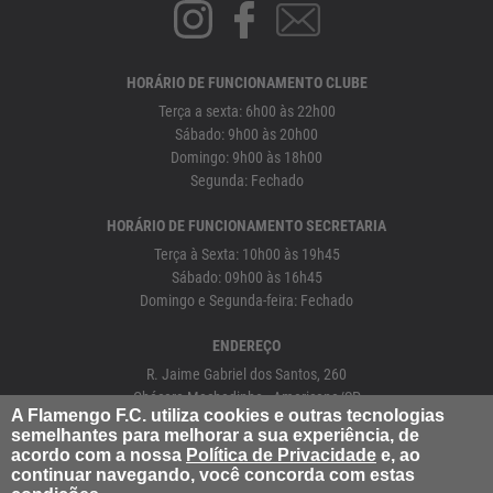
HORÁRIO DE FUNCIONAMENTO CLUBE
Terça a sexta: 6h00 às 22h00
Sábado: 9h00 às 20h00
Domingo: 9h00 às 18h00
Segunda: Fechado
HORÁRIO DE FUNCIONAMENTO SECRETARIA
Terça à Sexta: 10h00 às 19h45
Sábado: 09h00 às 16h45
Domingo e Segunda-feira: Fechado
ENDEREÇO
R. Jaime Gabriel dos Santos, 260
Chácara Machadinho - Americana/SP
A Flamengo F.C. utiliza cookies e outras tecnologias
semelhantes para melhorar a sua experiência, de
19
3471-0700
acordo com a nossa
Política de Privacidade
e, ao
continuar navegando, você concorda com estas