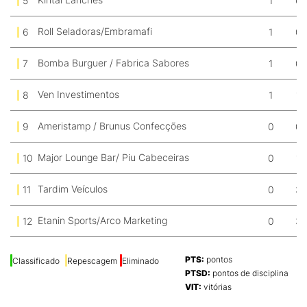
5
1
0
Roll Seladoras/Embramafi
6
1
0
Bomba Burguer / Fabrica Sabores
7
1
0
Ven Investimentos
8
1
1
Ameristamp / Brunus Confecções
9
0
0
Major Lounge Bar/ Piu Cabeceiras
10
0
1
Tardim Veículos
11
0
3
Etanin Sports/Arco Marketing
12
0
3
PTS:
pontos
Classificado
Repescagem
Eliminado
PTSD:
pontos de disciplina
J
VIT:
vitórias
E