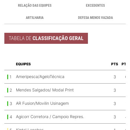
RELAÇÃO DAS EQUIPES
EXCEDENTES
ARTILHARIA
DEFESA MENOS VAZADA
TABELA DE
CLASSIFICAÇÃO GERAL
EQUIPES
PTS
PTS
Ameripesca/AgeloTécnica
1
3
0
Mendes Salgados/ Modal Print
2
3
1
AR Fusion/Movilin Usinagem
3
3
1
Agicorr Corretora / Campoio Repres.
4
3
4
Kintal Lanches