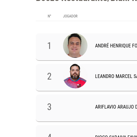
MARCADOS
N°
JOGADOR
1
ANDRÉ HENRIQUE F
2
LEANDRO MARCEL S
3
ARIFLAVIO ARAUJO 
189
TOTAL DE GOLS
2