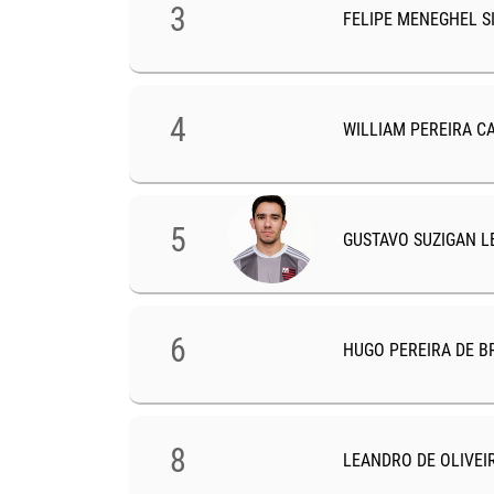
3
FELIPE MENEGHEL S
4
1
WILLIAM PEREIRA C
TOTAL DE GOLS
MARCADOS
5
GUSTAVO SUZIGAN L
8
TOTAL DE GOLS
6
MARCADOS
TOTAL DE GOLS
MARCADOS
6
HUGO PEREIRA DE B
8
LEANDRO DE OLIVEI