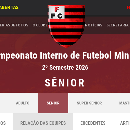
 ABERTAS
H
ERIAS DE FOTOS
O CLUBE
NOTÍCIAS
SECRETARIA
mpeonato Interno de Futebol Mi
2º Semestre 2026
SÊNIOR
ADULTO
SÊNIOR
SUPER SÊNIOR
MÁST
GOS
RELAÇÃO DAS EQUIPES
EXCEDENTES
ARTI