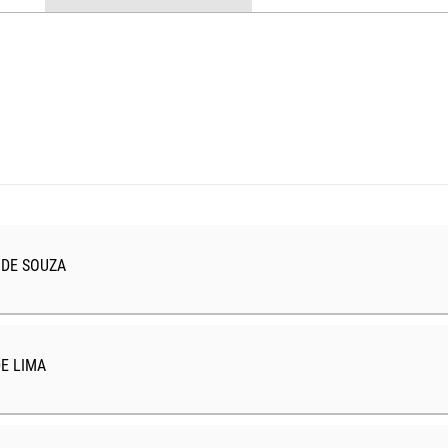
 DE SOUZA
E LIMA
TEMPORADA
EQUIPE
1º Semestre - 2026
WDA Localizadores/ R. Lope