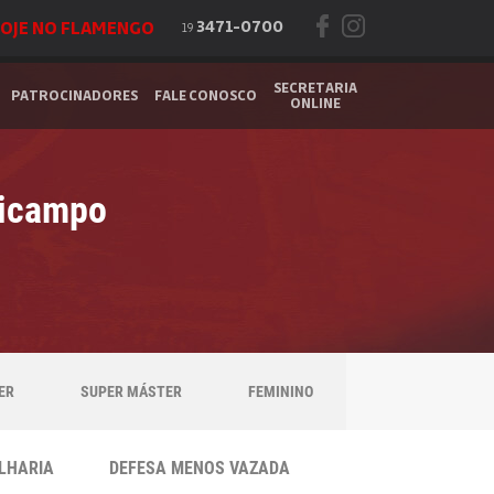
OJE NO FLAMENGO
3471-0700
19
SECRETARIA
PATROCINADORES
FALE CONOSCO
ONLINE
nicampo
ER
SUPER MÁSTER
FEMININO
LHARIA
DEFESA MENOS VAZADA