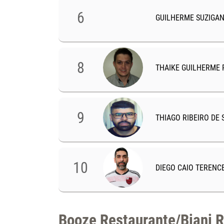
6
GUILHERME SUZIGAN
3
TOTAL DE GOLS
MARCADOS
8
THAIKE GUILHERME 
109
TOTAL DE GOLS
MARCADOS
9
THIAGO RIBEIRO DE
32
TOTAL DE GOLS
4
MARCADOS
TOTAL DE GOLS
10
DIEGO CAIO TERENC
MARCADOS
26
TOTAL DE GOLS
21
MARCADOS
Booze Restaurante/Biani 
TOTAL DE GOLS