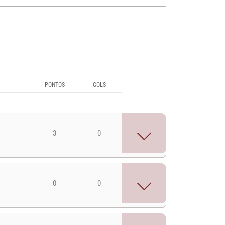
PONTOS
GOLS
3
0
0
0
CAMISA
PONTOS
GOLS
s Consultoria TI
1
2
0